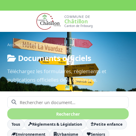
COMMUNE DE
Châtillon
Canton de Fribourg
Accueil
›
Documents administratifs
Documents officiels
Téléchargez les formulaires, règlements et
publications officielles de la commune.
Rechercher un document
Rechercher
Tous
Règlements & Législation
Petite enfance
Environnement
Urbanisme
Seniors