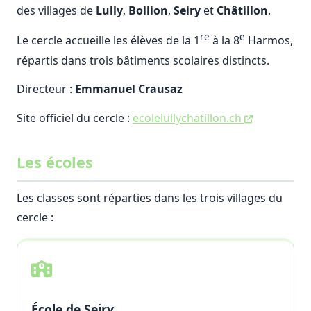
des villages de
Lully
,
Bollion
,
Seiry
et
Châtillon
.
re
e
Le cercle accueille les élèves de la 1
à la 8
Harmos,
répartis dans trois bâtiments scolaires distincts.
Directeur :
Emmanuel Crausaz
Site officiel du cercle :
ecolelullychatillon.ch
Les écoles
Les classes sont réparties dans les trois villages du
cercle :
École de Seiry