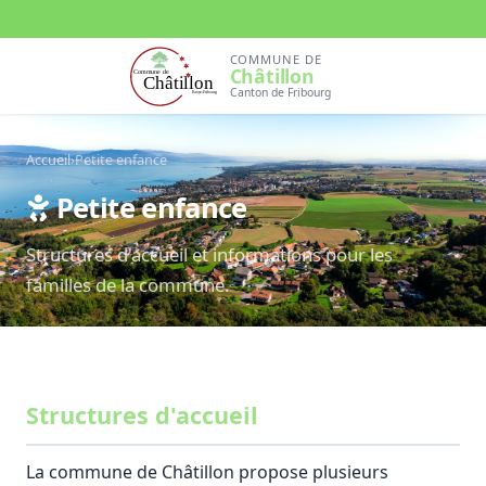
COMMUNE DE
Châtillon
Canton de Fribourg
Accueil
›
Petite enfance
Petite enfance
Structures d'accueil et informations pour les
familles de la commune.
Structures d'accueil
La commune de Châtillon propose plusieurs